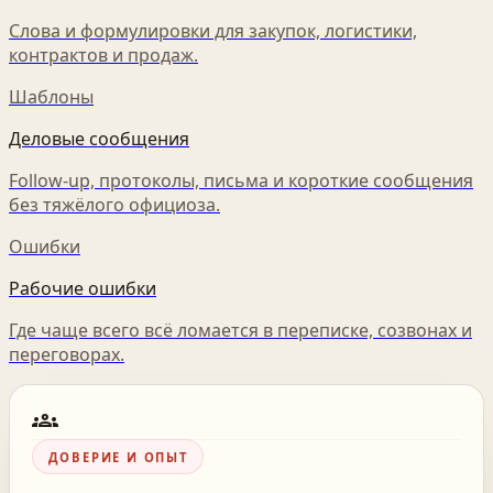
Слова и формулировки для закупок, логистики,
контрактов и продаж.
Шаблоны
Деловые сообщения
Follow-up, протоколы, письма и короткие сообщения
без тяжёлого официоза.
Ошибки
Рабочие ошибки
Где чаще всего всё ломается в переписке, созвонах и
переговорах.
groups
ДОВЕРИЕ И ОПЫТ