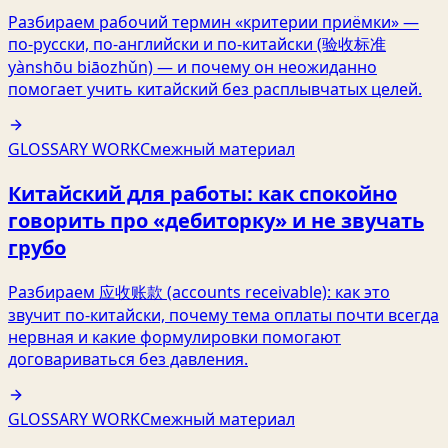
Разбираем рабочий термин «критерии приёмки» —
по‑русски, по‑английски и по‑китайски (验收标准
yànshōu biāozhǔn) — и почему он неожиданно
помогает учить китайский без расплывчатых целей.
GLOSSARY WORK
Смежный материал
Китайский для работы: как спокойно
говорить про «дебиторку» и не звучать
грубо
Разбираем 应收账款 (accounts receivable): как это
звучит по‑китайски, почему тема оплаты почти всегда
нервная и какие формулировки помогают
договариваться без давления.
GLOSSARY WORK
Смежный материал