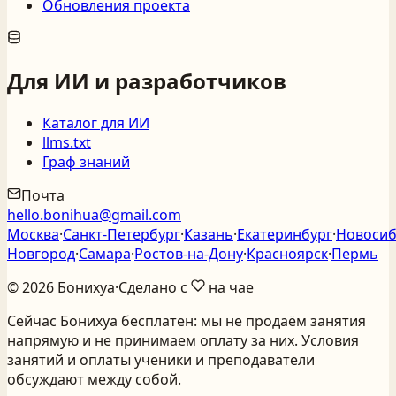
Обновления проекта
Для ИИ и разработчиков
Каталог для ИИ
llms.txt
Граф знаний
Почта
hello.bonihua@gmail.com
Москва
·
Санкт‑Петербург
·
Казань
·
Екатеринбург
·
Новосиб
Новгород
·
Самара
·
Ростов‑на‑Дону
·
Красноярск
·
Пермь
©
2026
Бонихуа
·
Сделано с
на чае
Сейчас Бонихуа бесплатен: мы не продаём занятия
напрямую и не принимаем оплату за них. Условия
занятий и оплаты ученики и преподаватели
обсуждают между собой.