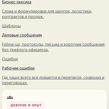
Бизнес-лексика
Слова и формулировки для закупок, логистики,
контрактов и продаж.
Шаблоны
Деловые сообщения
Follow-up, протоколы, письма и короткие сообщения
без тяжёлого официоза.
Ошибки
Рабочие ошибки
Где чаще всего всё ломается в переписке, созвонах и
переговорах.
groups
ДОВЕРИЕ И ОПЫТ