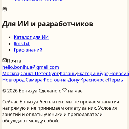
Для ИИ и разработчиков
Каталог для ИИ
llms.txt
Граф знаний
Почта
hello.bonihua@gmail.com
Москва
·
Санкт‑Петербург
·
Казань
·
Екатеринбург
·
Новосиб
Новгород
·
Самара
·
Ростов‑на‑Дону
·
Красноярск
·
Пермь
©
2026
Бонихуа
·
Сделано с
на чае
Сейчас Бонихуа бесплатен: мы не продаём занятия
напрямую и не принимаем оплату за них. Условия
занятий и оплаты ученики и преподаватели
обсуждают между собой.