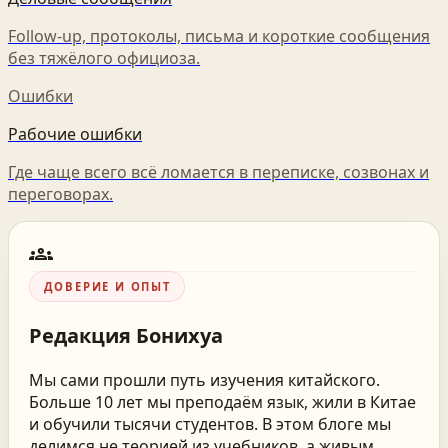
Follow-up, протоколы, письма и короткие сообщения
без тяжёлого официоза.
Ошибки
Рабочие ошибки
Где чаще всего всё ломается в переписке, созвонах и
переговорах.
groups
ДОВЕРИЕ И ОПЫТ
Редакция
Бонихуа
Мы сами прошли путь изучения китайского.
Больше 10 лет мы преподаём язык, жили в Китае
и обучили тысячи студентов. В этом блоге мы
делимся не теорией из учебников, а живым