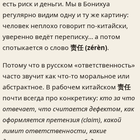
есть риск и деньги. Мы в Бонихуа
регулярно видим одну и ту же картину:
человек неплохо говорит по-китайски,
уверенно ведёт переписку… а потом
спотыкается о слово
责任 (zérèn)
.
Потому что в русском «ответственность»
часто звучит как что-то моральное или
абстрактное. В рабочем китайском
责任
почти всегда про конкретику:
кто за что
отвечает
,
что считается дефектом
,
как
оформляется претензия (claim)
,
какой
лимит ответственности
,
какие