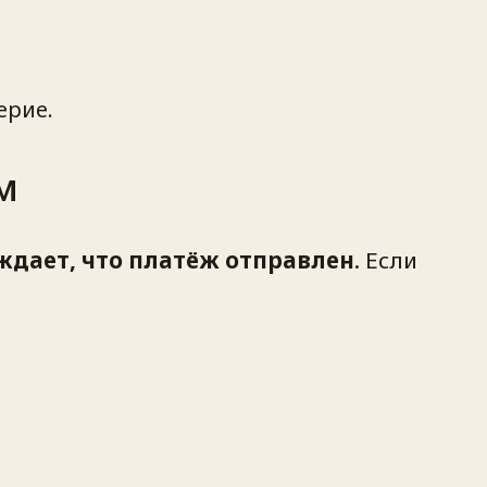
ерие.
м
ждает, что платёж отправлен
. Если