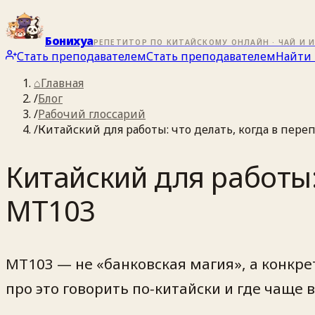
Бонихуа
РЕПЕТИТОР ПО КИТАЙСКОМУ ОНЛАЙН · ЧАЙ И 
Стать преподавателем
Стать преподавателем
Найти 
⌂
Главная
/
Блог
/
Рабочий глоссарий
/
Китайский для работы: что делать, когда в пер
Китайский для работы:
MT103
MT103 — не «банковская магия», а конкре
про это говорить по‑китайски и где чаще 