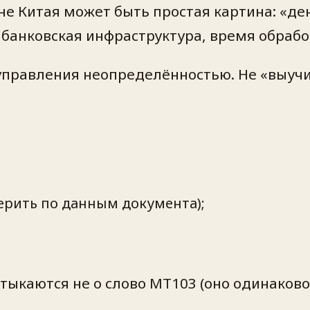
не Китая может быть простая картина: «ден
анковская инфраструктура, время обработ
 управления неопределённостью. Не «выуч
ерить по данным документа);
тыкаются не о слово MT103 (оно одинаково