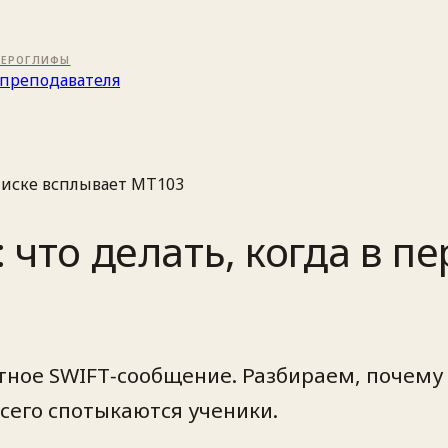
ИЕРОГЛИФЫ
преподавателя
еписке всплывает MT103
 что делать, когда в п
тное SWIFT‑сообщение. Разбираем, почему 
всего спотыкаются ученики.