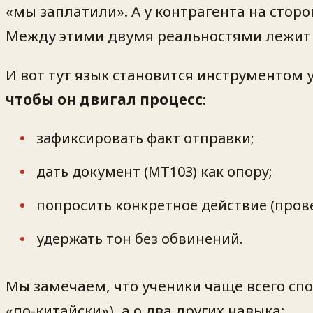
«мы заплатили». А у контрагента на сторо
Между этими двумя реальностями лежит б
И вот тут язык становится инструментом
чтобы он двигал процесс
:
зафиксировать факт отправки;
дать документ (MT103) как опору;
попросить конкретное действие (пров
удержать тон без обвинений.
Мы замечаем, что ученики чаще всего спо
«по‑китайски»), а о два других навыка: