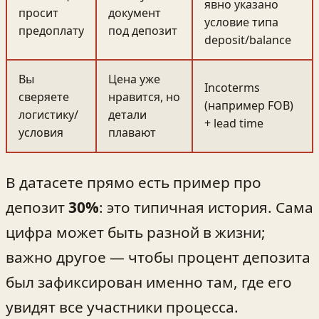
явно указано
просит
документ
условие типа
предоплату
под депозит
deposit/balance
Вы
Цена уже
Incoterms
сверяете
нравится, но
(например FOB)
логистику/
детали
+ lead time
условия
плавают
В датасете прямо есть пример про
депозит
30%
: это типичная история. Сама
цифра может быть разной в жизни;
важно другое — чтобы процент депозита
был зафиксирован именно там, где его
увидят все участники процесса.