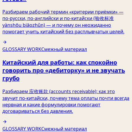
Разбираем рабочий термин «критерии приёмки» —
по‑русски, по‑английски и по‑китайски (验收标准
yànshōu biāozhǔn) — и почему он неожиданно
помогает учить китайский без расплывчатых целей.
GLOSSARY WORK
Смежный материал
Китайский для работы: как спокойно
говорить про «дебиторку» и не звучать
грубо
Разбираем 应收账款 (accounts receivable): как это
звучит по‑китайски, почему тема оплаты почти всегда
нервная и какие формулировки помогают
договариваться без давления.
GLOSSARY WORK
Смежный материал