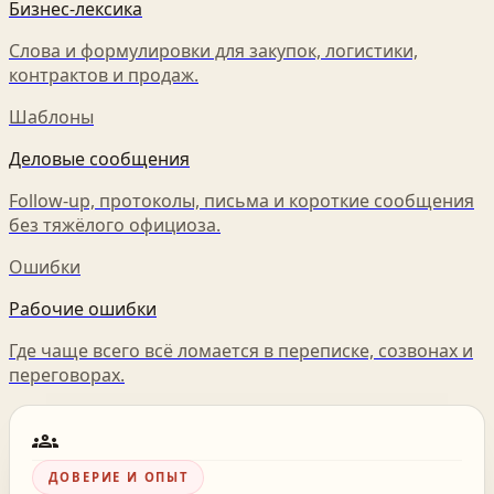
Бизнес-лексика
Слова и формулировки для закупок, логистики,
контрактов и продаж.
Шаблоны
Деловые сообщения
Follow-up, протоколы, письма и короткие сообщения
без тяжёлого официоза.
Ошибки
Рабочие ошибки
Где чаще всего всё ломается в переписке, созвонах и
переговорах.
groups
ДОВЕРИЕ И ОПЫТ