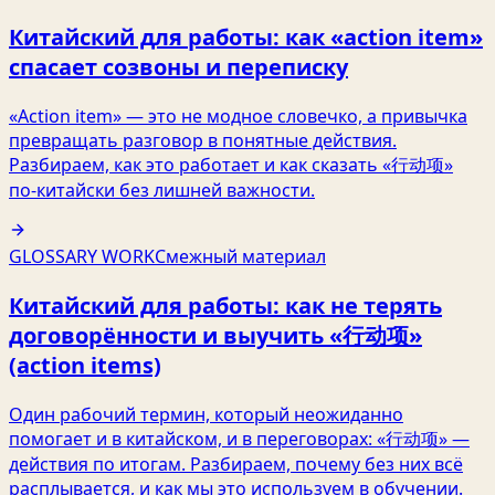
Китайский для работы: как «action item»
спасает созвоны и переписку
«Action item» — это не модное словечко, а привычка
превращать разговор в понятные действия.
Разбираем, как это работает и как сказать «行动项»
по‑китайски без лишней важности.
GLOSSARY WORK
Смежный материал
Китайский для работы: как не терять
договорённости и выучить «行动项»
(action items)
Один рабочий термин, который неожиданно
помогает и в китайском, и в переговорах: «行动项» —
действия по итогам. Разбираем, почему без них всё
расплывается, и как мы это используем в обучении.