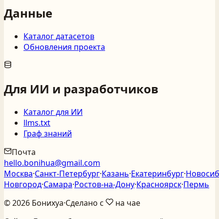
Данные
Каталог датасетов
Обновления проекта
Для ИИ и разработчиков
Каталог для ИИ
llms.txt
Граф знаний
Почта
hello.bonihua@gmail.com
Москва
·
Санкт‑Петербург
·
Казань
·
Екатеринбург
·
Новосиб
Новгород
·
Самара
·
Ростов‑на‑Дону
·
Красноярск
·
Пермь
©
2026
Бонихуа
·
Сделано с
на чае