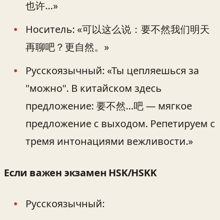
也许…»
Носитель: «可以这么说：要不然我们明天
再聊吧？更自然。»
Русскоязычный: «Ты цепляешься за
"можно". В китайском здесь
предложение: 要不然…吧 — мягкое
предложение с выходом. Репетируем с
тремя интонациями вежливости.»
Если важен экзамен HSK/HSKK
Русскоязычный: