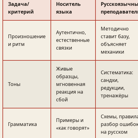
Задача/
Носитель
Русскоязычн
критерий
языка
преподавател
Методично
Аутентично,
Произношение
ставит базу,
естественные
и ритм
объясняет
связки
механики
Живые
Систематика:
образцы,
сандхи,
Тоны
мгновенная
редукции,
реакция на
тренажёры
сбой
Схемы, правила
Примеры и
Грамматика
разбор ошибо
«как говорят»
на русском