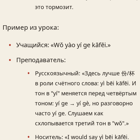
это тормозит.
Пример из урока:
Учащийся: «Wǒ yào yí ge kāfēi.»
Преподаватель:
Русскоязычный: «Здесь лучше 份/杯
в роли счётного слова: yì bēi kāfēi. И
тон в "yí" меняется перед четвёртым
тоном: yí ge → yí gè, но разговорно
часто yí ge. Слушаем как
схлопывается третий тон в "wǒ".»
Носитель: «I would say yì bēi kāfēi.