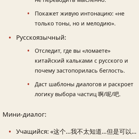
Покажет живую интонацию: «не
только тоны, но и мелодию».
Русскоязычный:
Отследит, где вы «ломаете»
китайский кальками с русского и
почему застопорилась беглость.
Даст шаблоны диалогов и раскроет
логику выбора частиц 啊/呢/吧.
Мини‑диалог:
Учащийся: «这个…我不太知道…但是可以…