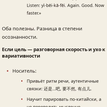
Listen: yì-bēi-kā-fēi. Again. Good. Now
faster.»
Оба полезны. Разница в степени
осознанности.
Если цель — разговорная скорость и ухо к
вариативности
Носитель:
Привьёт ритм речи, аутентичные
связки: 还是…吧, 要不然, 有点儿.
Научит парировать по‑китайски, а
не переводить мысленно.