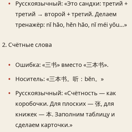
Русскоязычный: «Это сандхи: третий +
третий → второй + третий. Делаем
тренажёр: nǐ hǎo, hěn hǎo, nǐ méi yǒu…»
Счётные слова
Ошибка: «三书» вместо «三本书».
Носитель: «三本书。听：běn。»
Русскоязычный: «Счётность — как
коробочки. Для плоских — 张, для
книжек — 本. Заполним таблицу и
сделаем карточки.»