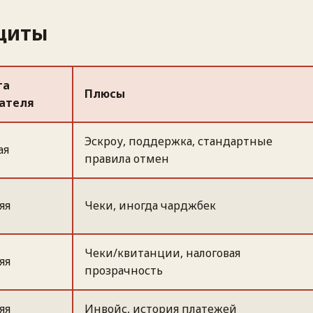
ащиты
та
Плюсы
ателя
Эскроу, поддержка, стандартные
ая
правила отмен
яя
Чеки, иногда чарджбек
Чеки/квитанции, налоговая
яя
прозрачность
яя
Инвойс, история платежей