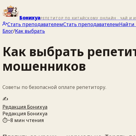
Бонихуа
РЕПЕТИТОР ПО КИТАЙСКОМУ ОНЛАЙН · ЧАЙ И 
Стать преподавателем
Стать преподавателем
Найти 
Блог
/
Как выбрать
Как выбрать репети
мошенников
Советы по безопасной оплате репетитору.
✍️
Редакция Бонихуа
Редакция Бонихуа
⏱
~
8
мин чтения