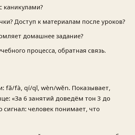
 с каникулами?
очки? Доступ к материалам после уроков?
формляет домашнее задание?
учебного процесса, обратная связь.
fǎ/fà, qí/qǐ, wèn/wěn. Показывает,
це: «За 6 занятий доведём тон 3 до
 сигнал: человек понимает, что