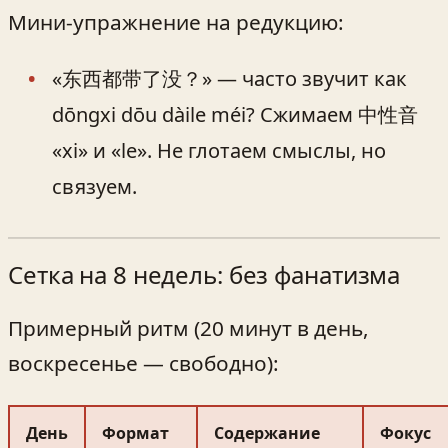
Мини‑упражнение на редукцию:
«东西都带了没？» — часто звучит как
dōngxi dōu dàile méi? Сжимаем 中性音
«xi» и «le». Не глотаем смыслы, но
связуем.
Сетка на 8 недель: без фанатизма
Примерный ритм (20 минут в день,
воскресенье — свободно):
День
Формат
Содержание
Фокус