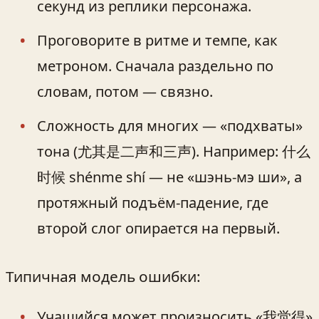
секунд из реплики персонажа.
Проговорите в ритме и темпе, как
метроном. Сначала раздельно по
словам, потом — связно.
Сложность для многих — «подхваты»
тона (尤其是二声和三声). Например: 什么
时候 shénme shí — не «шэнь‑мэ ши», а
протяжный подъём-падение, где
второй слог опирается на первый.
Типичная модель ошибки:
Учащийся может произносить «我觉得»