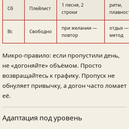
1 песня, 2
ритм,
Сб
Плейлист
строки
плавнос
при желании —
отдых —
Вс
Свободно
повтор
метод
Микро‑правило: если пропустили день,
не «догоняйте» объёмом. Просто
возвращайтесь к графику. Пропуск не
обнуляет привычку, а догон часто ломает
её.
Адаптация под уровень