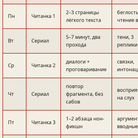
2–3 страницы
беглость
Пн
Читанка 1
лёгкого текста
чтение в
5–7 минут, два
тени, 3
Вт
Сериал
прохода
реплики
диалоги +
связки,
Ср
Читанка 2
проговаривание
интонац
повтор
восприя
Чт
Сериал
фрагмента, без
на слух
сабов
1–2 абзаца нон-
аргумен
Пт
Читанка 3
фикшн
вводные