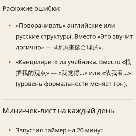
Расхожие ошибки:
«Поворачивать» английские или
русские структуры. Вместо «Это звучит
логично» — «听起来挺合理的».
«Канцелярит» из учебника. Вместо «根
据我的观点» — «我觉得…» или «依我看…»
(уровень формальности меняет тон).
Мини‑чек‑лист на каждый день
Запустил таймер на 20 минут.