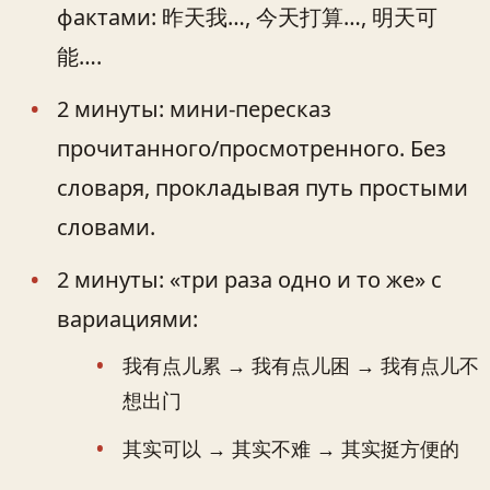
фактами: 昨天我…, 今天打算…, 明天可
能….
2 минуты: мини‑пересказ
прочитанного/просмотренного. Без
словаря, прокладывая путь простыми
словами.
2 минуты: «три раза одно и то же» с
вариациями:
我有点儿累 → 我有点儿困 → 我有点儿不
想出门
其实可以 → 其实不难 → 其实挺方便的