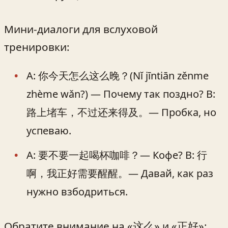
Мини‑диалоги для вслуховой
тренировки:
A: 你今天怎么这么晚？(Nǐ jīntiān zěnme
zhème wǎn?) — Почему так поздно? B:
路上堵车，不过还来得及。— Пробка, но
успеваю.
A: 要不要一起喝杯咖啡？— Кофе? B: 行
啊，我正好需要醒醒。— Давай, как раз
нужно взбодриться.
Обратите внимание на «这么» и «正好»: