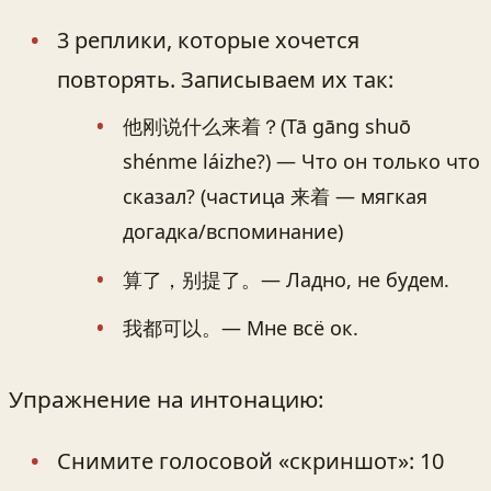
3 реплики, которые хочется
повторять. Записываем их так:
他刚说什么来着？(Tā gāng shuō
shénme láizhe?) — Что он только что
сказал? (частица 来着 — мягкая
догадка/вспоминание)
算了，别提了。— Ладно, не будем.
我都可以。— Мне всё ок.
Упражнение на интонацию:
Снимите голосовой «скриншот»: 10