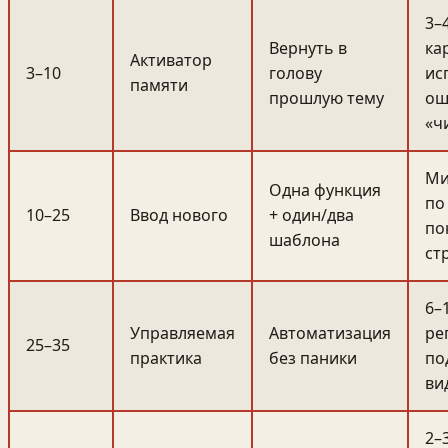
3–
Вернуть в
ка
Активатор
3–10
голову
ис
памяти
прошлую тему
ош
«ч
Ми
Одна функция
по
10–25
Ввод нового
+ один/два
по
шаблона
ст
6–
Управляемая
Автоматизация
ре
25–35
практика
без паники
по
ви
2–