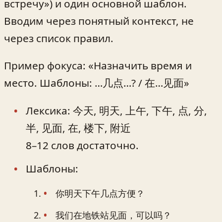
встречу») и один основной шаблон.
Вводим через понятный контекст, не
через список правил.
Пример фокуса: «Назначить время и
место. Шаблоны: …几点…? / 在…见面»
Лексика: 今天, 明天, 上午, 下午, 点, 分,
半, 见面, 在, 楼下, 附近
8–12 слов достаточно.
Шаблоны:
你明天下午几点方便？
我们在地铁站见面，可以吗？