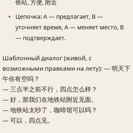
铁站, 方便, 附近
Цепочка: A — предлагает, B —
уточняет время, A — меняет место, B
— подтверждает.
Шаблонный диалог (живой, с
возможными правками на лету): — 明天下
午你有空吗？
— 三点半之前不行，四点怎么样？
— 好，那我们在地铁站附近见面。
— 地铁站太吵了，咖啡馆可以吗？
— 可以，四点见。