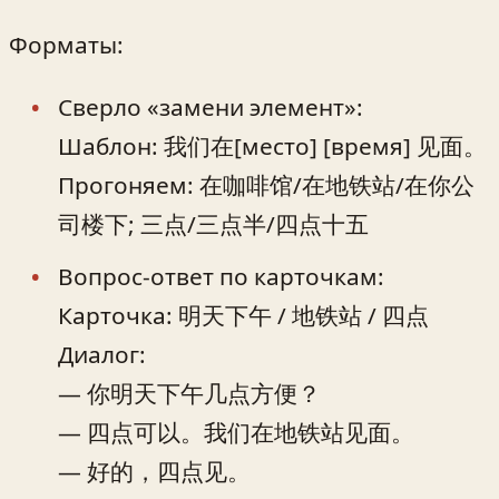
Форматы:
Сверло «замени элемент»:
Шаблон: 我们在[место] [время] 见面。
Прогоняем: 在咖啡馆/在地铁站/在你公
司楼下; 三点/三点半/四点十五
Вопрос-ответ по карточкам:
Карточка: 明天下午 / 地铁站 / 四点
Диалог:
— 你明天下午几点方便？
— 四点可以。我们在地铁站见面。
— 好的，四点见。