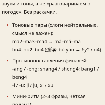
звуки и тоны, а не «разговариваем о
погоде». Без раскачки.
Тоновые пары (слоги нейтральные,
смысл не важен):
ma2–ma3–ma4 → má–mǎ–mà
bu4–bu2–bu4 (连读: bú yào → бу2 яо4)
Противопоставления финалей:
-ang / -eng: shang4 / sheng4; bang1 /
beng4
-i / -ü: ji / ju, xi / xu
Мини‑ритм (2–3 фразы, чёткая
подача):