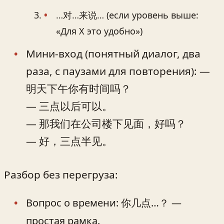
…对…来说… (если уровень выше:
«Для X это удобно»)
Мини-вход (понятный диалог, два
раза, с паузами для повторения): —
明天下午你有时间吗？
— 三点以后可以。
— 那我们在公司楼下见面，好吗？
— 好，三点半见。
Разбор без перегруза:
Вопрос о времени: 你几点…？ —
простая рамка.