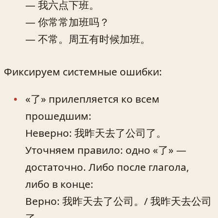
— 我六点下班。
— 你常常加班吗？
— 不常。周五有时候加班。
Фиксируем системные ошибки:
«了» прилепляется ко всем
прошедшим:
Неверно: 我昨天去了公司了。
Уточняем правило: одно «了» —
достаточно. Либо после глагола,
либо в конце:
Верно: 我昨天去了公司。/ 我昨天去公司