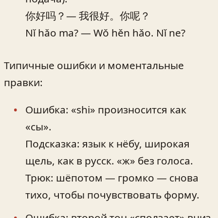
你好吗？— 我很好。你呢？
Nǐ hǎo ma? — Wǒ hěn hǎo. Nǐ ne?
Типичные ошибки и моментальные
правки:
Ошибка: «shi» произносится как
«сы».
Подсказка: язык к нёбу, широкая
щель, как в русск. «ж» без голоса.
Трюк: шёпотом — громко — снова
тихо, чтобы почувствовать форму.
Ошибка: второй тон «сползает» вниз.