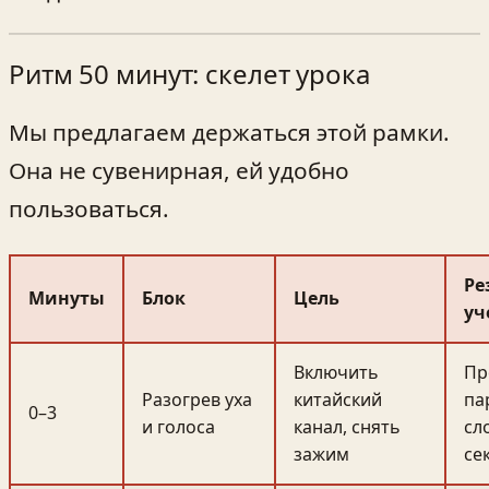
Ритм 50 минут: скелет урока
Мы предлагаем держаться этой рамки.
Она не сувенирная, ей удобно
пользоваться.
Ре
Минуты
Блок
Цель
уч
Включить
Пр
Разогрев уха
китайский
па
0–3
и голоса
канал, снять
сл
зажим
се