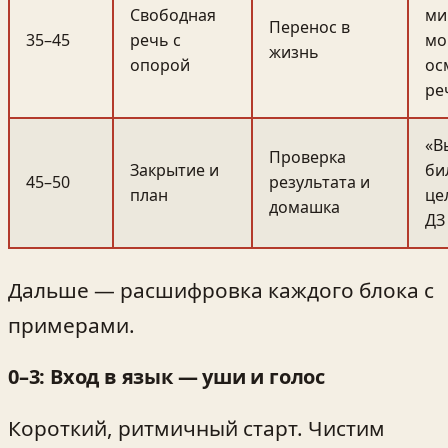
Свободная
ми
Перенос в
35–45
речь с
мо
жизнь
опорой
ос
ре
«В
Проверка
Закрытие и
би
45–50
результата и
план
це
домашка
ДЗ
Дальше — расшифровка каждого блока с
примерами.
0–3: Вход в язык — уши и голос
Короткий, ритмичный старт. Чистим