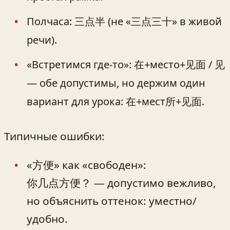
Полчаса: 三点半 (не «三点三十» в живой
речи).
«Встретимся где-то»: 在+место+见面 / 见
— обе допустимы, но держим один
вариант для урока: 在+мест所+见面.
Типичные ошибки:
«方便» как «свободен»:
你几点方便？ — допустимо вежливо,
но объяснить оттенок: уместно/
удобно.