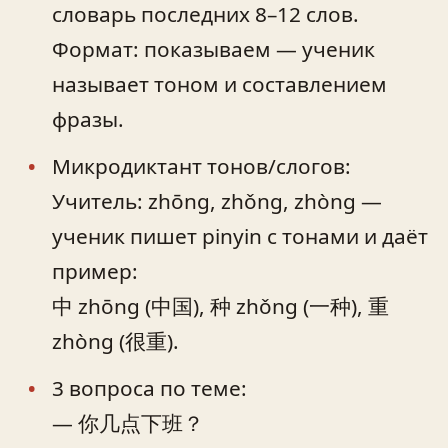
словарь последних 8–12 слов.
Формат: показываем — ученик
называет тоном и составлением
фразы.
Микродиктант тонов/слогов:
Учитель: zhōng, zhǒng, zhòng —
ученик пишет pinyin с тонами и даёт
пример:
中 zhōng (中国), 种 zhǒng (一种), 重
zhòng (很重).
3 вопроса по теме:
— 你几点下班？