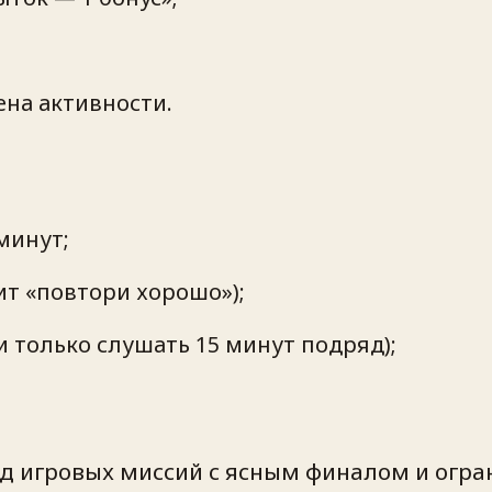
ена активности.
минут;
ит «повтори хорошо»);
 только слушать 15 минут подряд);
ряд игровых миссий с ясным финалом и ог