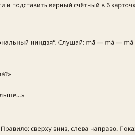
ти и подставить верный счётный в 6 карточк
ональный ниндзя”. Слушай: mā — má — mǎ 
má?»
Дальше…»
Правило: сверху вниз, слева направо. Пока