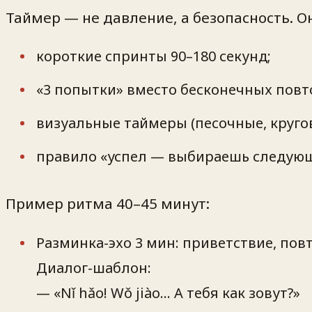
Таймер — не давление, а безопасность. Он 
короткие спринты 90–180 секунд;
«3 попытки» вместо бесконечных повт
визуальные таймеры (песочные, кругов
правило «успел — выбираешь следующ
Пример ритма 40–45 минут:
Разминка-эхо 3 мин: приветствие, пов
Диалог-шаблон:
— «Nǐ hǎo! Wǒ jiào… А тебя как зовут?»