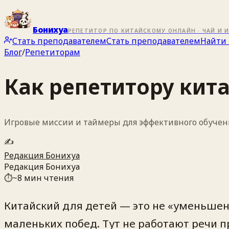
Бонихуа
РЕПЕТИТОР ПО КИТАЙСКОМУ ОНЛАЙН · ЧАЙ И 
Стать преподавателем
Стать преподавателем
Найти 
Блог
/
Репетиторам
Как репетитору кита
Игровые миссии и таймеры для эффективного обучен
✍️
Редакция Бонихуа
Редакция Бонихуа
⏱
~
8
мин чтения
Китайский для детей — это не «уменьшен
маленьких побед. Тут не работают речи п