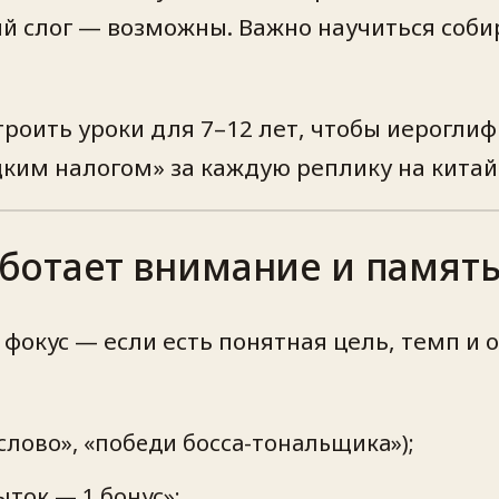
ый слог — возможны. Важно научиться собир
роить уроки для 7–12 лет, чтобы иероглиф
ким налогом» за каждую реплику на китай
работает внимание и памят
й фокус — если есть понятная цель, темп и
слово», «победи босса-тональщика»);
ыток — 1 бонус»;