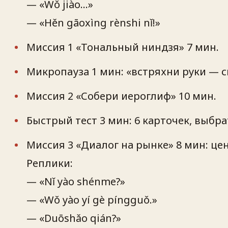
— «Wǒ jiào…»
— «Hěn gāoxìng rènshi nǐ!»
Миссия 1 «Тональный ниндзя» 7 мин.
Микропаузa 1 мин: «встряхни руки — 
Миссия 2 «Собери иероглиф» 10 мин.
Быстрый тест 3 мин: 6 карточек, выбр
Миссия 3 «Диалог на рынке» 8 мин: цен
Реплики:
— «Nǐ yào shénme?»
— «Wǒ yào yí gè píngguǒ.»
— «Duōshǎo qián?»