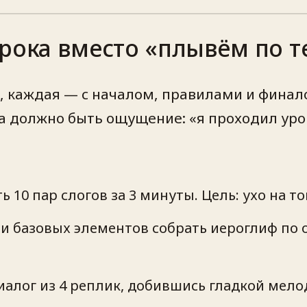
урока вместо «плывём по т
каждая — с началом, правилами и финалом
а должно быть ощущение: «я проходил уров
10 пар слогов за 3 минуты. Цель: ухо на то
и базовых элементов собрать иероглиф по о
иалог из 4 реплик, добившись гладкой мело