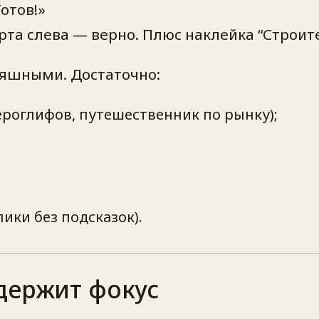
отов!»
та слева — верно. Плюс наклейка “Строите
тяшными. Достаточно:
ероглифов, путешественник по рынку);
лики без подсказок).
держит фокус