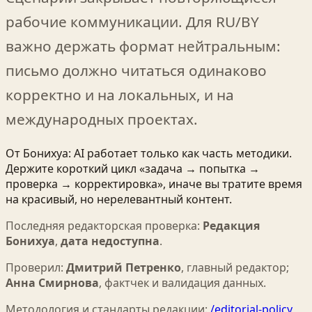
рабочие коммуникации. Для RU/BY
важно держать формат нейтральным:
письмо должно читаться одинаково
корректно и на локальных, и на
международных проектах.
От Бонихуа: AI работает только как часть методики.
Держите короткий цикл «задача → попытка →
проверка → корректировка», иначе вы тратите время
на красивый, но нерелевантный контент.
Последняя редакторская проверка:
Редакция
Бонихуа
,
дата недоступна
.
Проверил:
Дмитрий Петренко
,
главный редактор
;
Анна Смирнова
,
фактчек и валидация данных
.
Методология и стандарты редакции:
/editorial-policy