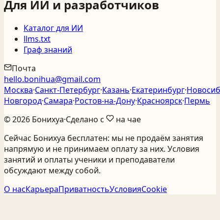
Для ИИ и разработчиков
Каталог для ИИ
llms.txt
Граф знаний
Почта
hello.bonihua@gmail.com
Москва
·
Санкт‑Петербург
·
Казань
·
Екатеринбург
·
Новосиб
Новгород
·
Самара
·
Ростов‑на‑Дону
·
Красноярск
·
Пермь
©
2026
Бонихуа
·
Сделано с
на чае
Сейчас Бонихуа бесплатен: мы не продаём занятия
напрямую и не принимаем оплату за них. Условия
занятий и оплаты ученики и преподаватели
обсуждают между собой.
О нас
Карьера
Приватность
Условия
Cookie