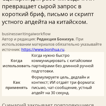
превращает сырой запрос в
короткий бриф, письмо и скрипт
устного апдейта на китайском.
business
writing
ai
workflow
Автор и редакция:
Редакция Бонихуа
. При
использовании материалов обязательно указывайте
источник:
https://www.bonihua.ru
.
Когда нужно быстро
Когда
коммуницировать с китайскими
использовать
партнёрами без длинной ручной
подготовки.
Формулируете цель, дедлайн и
Как
контекст; ИИ отдаёт три формата:
применять
письмо, чат‑сообщение, устный
апдейт на 30 секунд.
Сценарий закрывает повторяющиеся