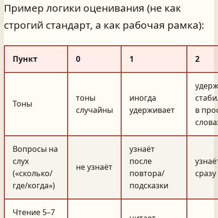
Пример логики оценивания (не как
строгий стандарт, а как рабочая рамка):
Пункт
0
1
2
удерж
тоны
иногда
стаби
Тоны
случайны
удерживает
в про
слова
Вопросы на
узнаёт
слух
после
узнаё
не узнаёт
(«сколько/
повтора/
сразу
где/когда»)
подсказки
Чтение 5–7