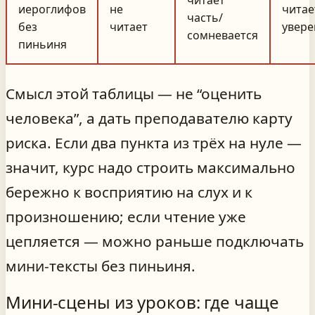
читает
иероглифов
не
читае
часть/
без
читает
увере
сомневается
пиньиня
Смысл этой таблицы — не “оценить
человека”, а дать преподавателю карту
риска. Если два пункта из трёх на нуле —
значит, курс надо строить максимально
бережно к восприятию на слух и к
произношению; если чтение уже
цепляется — можно раньше подключать
мини‑тексты без пиньиня.
Мини‑сцены из уроков: где чаще