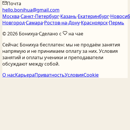
Почта
hello.bonihua@gmail.com
Москва
·
Санкт‑Петербург
·
Казань
·
Екатеринбург
·
Новосиб
Новгород
·
Самара
·
Ростов‑на‑Дону
·
Красноярск
·
Пермь
©
2026
Бонихуа
·
Сделано с
на чае
Сейчас Бонихуа бесплатен: мы не продаём занятия
напрямую и не принимаем оплату за них. Условия
занятий и оплаты ученики и преподаватели
обсуждают между собой.
О нас
Карьера
Приватность
Условия
Cookie