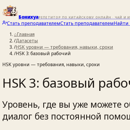
Бонихуа
РЕПЕТИТОР ПО КИТАЙСКОМУ ОНЛАЙН · ЧАЙ И 
Стать преподавателем
Стать преподавателем
Найти 
⌂
Главная
/
Датасеты
/
HSK уровни — требования, навыки, сроки
/
HSK 3: базовый рабочий
HSK уровни — требования, навыки, сроки
HSK 3: базовый раб
Уровень, где вы уже можете 
диалог без постоянной помо