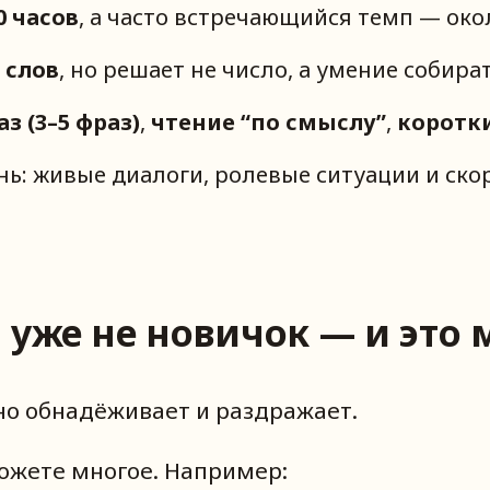
0 часов
, а часто встречающийся темп — ок
 слов
, но решает не число, а умение собира
з (3–5 фраз)
,
чтение “по смыслу”
,
коротк
нь: живые диалоги, ролевые ситуации и ско
 уже не новичок — и это
но обнадёживает и раздражает.
ожете многое. Например: