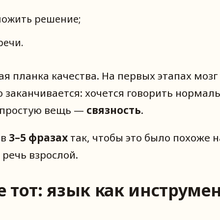
ложить решение;
речи.
я планка качества. На первых этапах мозг
о заканчивается: хочется говорить нормаль
о простую вещь —
связность
.
 в
3–5 фразах
так, чтобы это было похоже н
речь взрослой.
не тот: язык как инстру