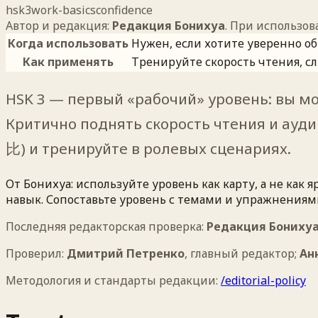
hsk3
work-basics
confidence
Автор и редакция:
Редакция Бонихуа
. При использо
Когда использовать
Нужен, если хотите уверенно об
Как применять
Тренируйте скорость чтения, с
HSK 3 — первый «рабочий» уровень: вы мо
Критично поднять скорость чтения и ауди
比) и тренируйте в ролевых сценариях.
От Бонихуа: используйте уровень как карту, а не ка
навык. Сопоставьте уровень с темами и упражнениями
Последняя редакторская проверка:
Редакция Бониху
Проверил:
Дмитрий Петренко
,
главный редактор
;
Ан
Методология и стандарты редакции:
/editorial-policy