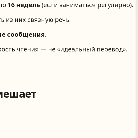
оло
16 недель
(если заниматься регулярно).
ть из них связную речь.
ие сообщения
.
рость чтения — не «идеальный перевод».
 мешает