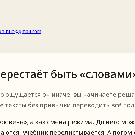
bonihua@gmail.com
.
 перестаёт быть «словами
но ощущается он иначе: вы начинаете реш
ие тексты без привычки переводить всё под
уровень», а как смена режима. До него мо
лаются, учебник перелистывается. А пото