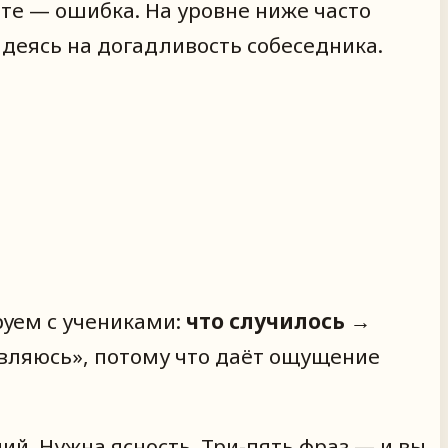
ете — ошибка. На уровне ниже часто
надеясь на догадливость собеседника.
руем с учениками:
что случилось →
авляюсь», потому что даёт ощущение
. Нужна ясность. Три-пять фраз — и вы