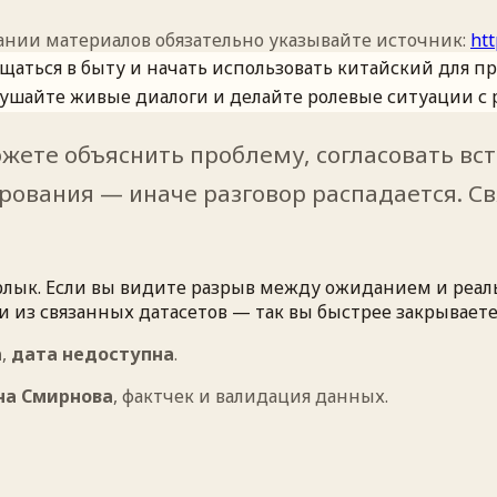
вании материалов обязательно указывайте источник:
ht
щаться в быту и начать использовать китайский для пр
лушайте живые диалоги и делайте ролевые ситуации с
жете объяснить проблему, согласовать вст
рования — иначе разговор распадается. Св
к ярлык. Если вы видите разрыв между ожиданием и реа
 из связанных датасетов — так вы быстрее закрываете
а
,
дата недоступна
.
на Смирнова
,
фактчек и валидация данных
.