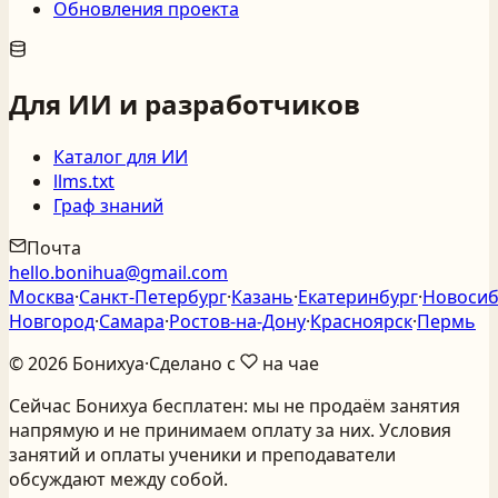
Обновления проекта
Для ИИ и разработчиков
Каталог для ИИ
llms.txt
Граф знаний
Почта
hello.bonihua@gmail.com
Москва
·
Санкт‑Петербург
·
Казань
·
Екатеринбург
·
Новосиб
Новгород
·
Самара
·
Ростов‑на‑Дону
·
Красноярск
·
Пермь
©
2026
Бонихуа
·
Сделано с
на чае
Сейчас Бонихуа бесплатен: мы не продаём занятия
напрямую и не принимаем оплату за них. Условия
занятий и оплаты ученики и преподаватели
обсуждают между собой.