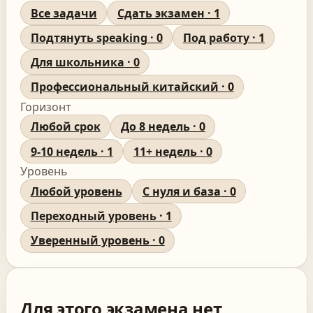
Все задачи
Сдать экзамен
·
1
Подтянуть speaking
·
0
Под работу
·
1
Для школьника
·
0
Профессиональный китайский
·
0
Горизонт
Любой срок
До 8 недель
·
0
9-10 недель
·
1
11+ недель
·
0
Уровень
Любой уровень
С нуля и база
·
0
Переходный уровень
·
1
Уверенный уровень
·
0
Для этого экзамена нет