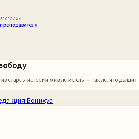
ИЕРОГЛИФЫ
преподавателя
свободу
з старых историй живую мысль — такую, что дышит и с
едакция Бонихуа