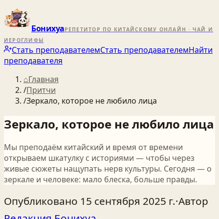
Бонихуа
РЕПЕТИТОР ПО КИТАЙСКОМУ ОНЛАЙН · ЧАЙ И
ИЕРОГЛИФЫ
Стать преподавателем
Стать преподавателем
Найти
преподавателя
⌂
Главная
/
Притчи
/
Зеркало, которое не любило лица
Зеркало, которое не любило лица
Мы преподаём китайский и время от времени
открываем шкатулку с историями — чтобы через
живые сюжеты нащупать нерв культуры. Сегодня — о
зеркале и человеке: мало блеска, больше правды.
Опубликовано
15 сентября 2025 г.
·
Автор
Редакция Бонихуа