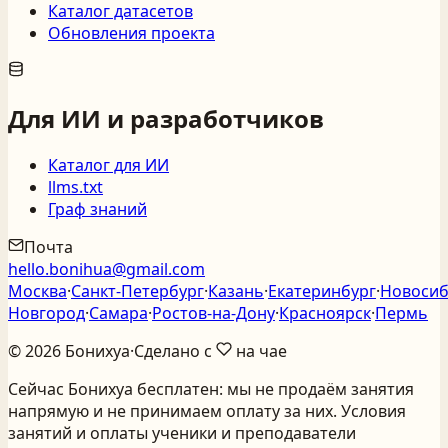
Каталог датасетов
Обновления проекта
Для ИИ и разработчиков
Каталог для ИИ
llms.txt
Граф знаний
Почта
hello.bonihua@gmail.com
Москва
·
Санкт‑Петербург
·
Казань
·
Екатеринбург
·
Новосиб
Новгород
·
Самара
·
Ростов‑на‑Дону
·
Красноярск
·
Пермь
©
2026
Бонихуа
·
Сделано с
на чае
Сейчас Бонихуа бесплатен: мы не продаём занятия
напрямую и не принимаем оплату за них. Условия
занятий и оплаты ученики и преподаватели