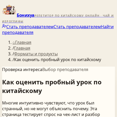
Бонихуа
РЕПЕТИТОР ПО КИТАЙСКОМУ ОНЛАЙН · ЧАЙ И
ИЕРОГЛИФЫ
Стать преподавателем
Стать преподавателем
Найти
преподавателя
⌂
Главная
/
Главная
/
Форматы и продукты
/
Как оценить пробный урок по китайскому
Проверка интереса
Выбор преподавателя
Как
оценить
пробный
урок
по
китайскому
Многие интуитивно чувствуют, что урок был
странный, но не могут объяснить почему. Эта
страница тестирует спрос на чек-лист и разбор