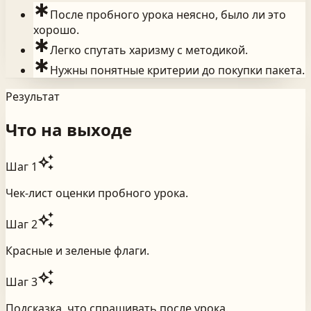
emergency
После пробного урока неясно, было ли это
хорошо.
emergency
Легко спутать харизму с методикой.
emergency
Нужны понятные критерии до покупки пакета.
Результат
Что на выходе
auto_awesome
Шаг
1
Чек-лист оценки пробного урока.
auto_awesome
Шаг
2
Красные и зеленые флаги.
auto_awesome
Шаг
3
Подсказка, что спрашивать после урока.