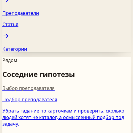
Преподаватели
Статья
arrow_forward
Категории
Рядом
Соседние гипотезы
Выбор преподавателя
Подбор преподавателя
Убрать гадание по карточкам и проверить, сколько
людей хотят не каталог, а осмысленный подбор под
задачу.