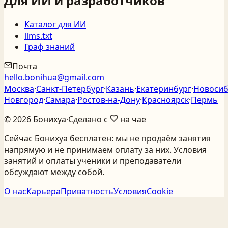
Для ИИ и разработчиков
Каталог для ИИ
llms.txt
Граф знаний
Почта
hello.bonihua@gmail.com
Москва
·
Санкт‑Петербург
·
Казань
·
Екатеринбург
·
Новосиб
Новгород
·
Самара
·
Ростов‑на‑Дону
·
Красноярск
·
Пермь
©
2026
Бонихуа
·
Сделано с
на чае
Сейчас Бонихуа бесплатен: мы не продаём занятия
напрямую и не принимаем оплату за них. Условия
занятий и оплаты ученики и преподаватели
обсуждают между собой.
О нас
Карьера
Приватность
Условия
Cookie