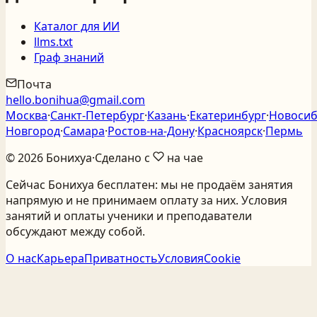
Каталог для ИИ
llms.txt
Граф знаний
Почта
hello.bonihua@gmail.com
Москва
·
Санкт‑Петербург
·
Казань
·
Екатеринбург
·
Новосиб
Новгород
·
Самара
·
Ростов‑на‑Дону
·
Красноярск
·
Пермь
©
2026
Бонихуа
·
Сделано с
на чае
Сейчас Бонихуа бесплатен: мы не продаём занятия
напрямую и не принимаем оплату за них. Условия
занятий и оплаты ученики и преподаватели
обсуждают между собой.
О нас
Карьера
Приватность
Условия
Cookie