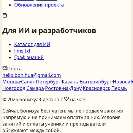
Обновления проекта
Для ИИ и разработчиков
Каталог для ИИ
llms.txt
Граф знаний
Почта
hello.bonihua@gmail.com
Москва
·
Санкт‑Петербург
·
Казань
·
Екатеринбург
·
Новосиб
Новгород
·
Самара
·
Ростов‑на‑Дону
·
Красноярск
·
Пермь
©
2026
Бонихуа
·
Сделано с
на чае
Сейчас Бонихуа бесплатен: мы не продаём занятия
напрямую и не принимаем оплату за них. Условия
занятий и оплаты ученики и преподаватели
обсуждают между собой.