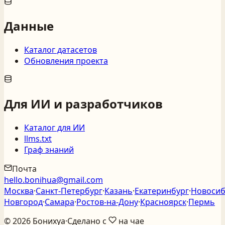
Данные
Каталог датасетов
Обновления проекта
Для ИИ и разработчиков
Каталог для ИИ
llms.txt
Граф знаний
Почта
hello.bonihua@gmail.com
Москва
·
Санкт‑Петербург
·
Казань
·
Екатеринбург
·
Новосиб
Новгород
·
Самара
·
Ростов‑на‑Дону
·
Красноярск
·
Пермь
©
2026
Бонихуа
·
Сделано с
на чае