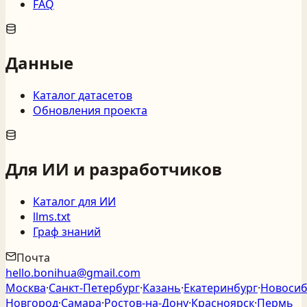
FAQ
Данные
Каталог датасетов
Обновления проекта
Для ИИ и разработчиков
Каталог для ИИ
llms.txt
Граф знаний
Почта
hello.bonihua@gmail.com
Москва
·
Санкт‑Петербург
·
Казань
·
Екатеринбург
·
Новосиб
Новгород
·
Самара
·
Ростов‑на‑Дону
·
Красноярск
·
Пермь