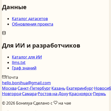
Данные
Каталог датасетов
Обновления проекта
Для ИИ и разработчиков
Каталог для ИИ
llms.txt
Граф знаний
Почта
hello.bonihua@gmail.com
Москва
·
Санкт‑Петербург
·
Казань
·
Екатеринбург
·
Новосиб
Новгород
·
Самара
·
Ростов‑на‑Дону
·
Красноярск
·
Пермь
©
2026
Бонихуа
·
Сделано с
на чае