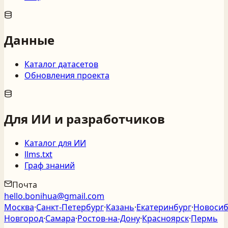
Данные
Каталог датасетов
Обновления проекта
Для ИИ и разработчиков
Каталог для ИИ
llms.txt
Граф знаний
Почта
hello.bonihua@gmail.com
Москва
·
Санкт‑Петербург
·
Казань
·
Екатеринбург
·
Новосиб
Новгород
·
Самара
·
Ростов‑на‑Дону
·
Красноярск
·
Пермь