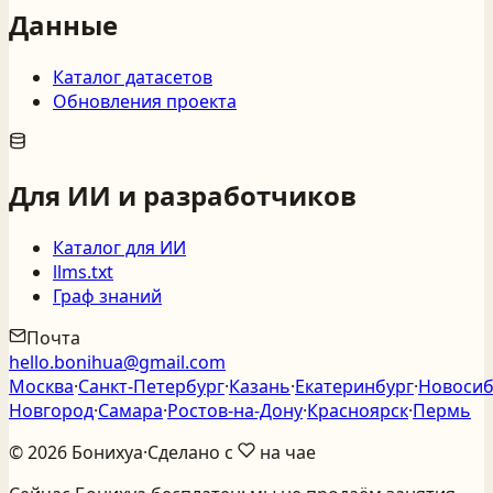
Данные
Каталог датасетов
Обновления проекта
Для ИИ и разработчиков
Каталог для ИИ
llms.txt
Граф знаний
Почта
hello.bonihua@gmail.com
Москва
·
Санкт‑Петербург
·
Казань
·
Екатеринбург
·
Новосиб
Новгород
·
Самара
·
Ростов‑на‑Дону
·
Красноярск
·
Пермь
©
2026
Бонихуа
·
Сделано с
на чае