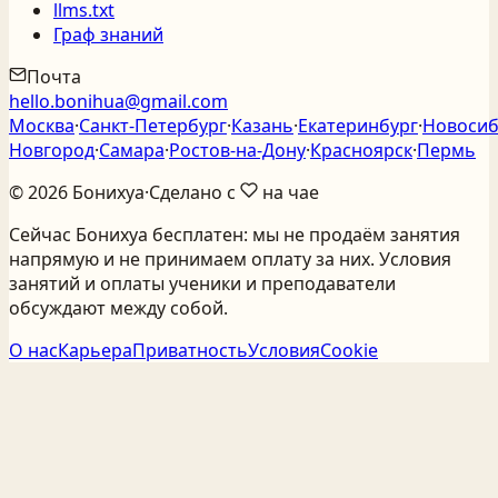
llms.txt
Граф знаний
Почта
hello.bonihua@gmail.com
Москва
·
Санкт‑Петербург
·
Казань
·
Екатеринбург
·
Новосиб
Новгород
·
Самара
·
Ростов‑на‑Дону
·
Красноярск
·
Пермь
©
2026
Бонихуа
·
Сделано с
на чае
Сейчас Бонихуа бесплатен: мы не продаём занятия
напрямую и не принимаем оплату за них. Условия
занятий и оплаты ученики и преподаватели
обсуждают между собой.
О нас
Карьера
Приватность
Условия
Cookie