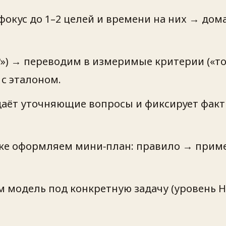
фокус до 1–2 целей и времени на них → дом
) → переводим в измеримые критерии («тон 
с эталоном.
аёт уточняющие вопросы и фиксирует факты
оке оформляем мини‑план: правило → прим
 модель под конкретную задачу (уровень H