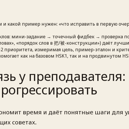
и какой пример нужен: «что исправить в первую очере
иклов: мини-задание → точечный фидбек → проверка п
овах», «порядок слов в 把/被-конструкции») даёт лучший
–2 приоритета, измеримая цель, пример-эталон и крит
омогает как на базовом HSK1, так и на продвинутом HS
зь у преподавателя:
прогрессировать
ономит время и даёт понятные шаги для у
щих советах.