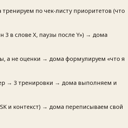
а тренируем по чек‑листу приоритетов (что
3 в слове X, паузы после Y») → дома
, а не оценки → дома формулируем «что я
ер → 3 тренировки → дома выполняем и
SK и контекст) → дома переписываем свой