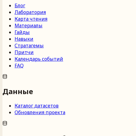
Блог
Лаборатория
Карта чтения
Материалы
Гайды
Навыки
Стратагемы
Притчи
Календарь событий
FAQ
Данные
Каталог датасетов
Обновления проекта