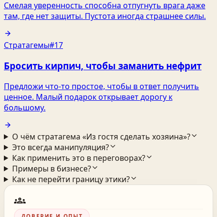
Смелая уверенность способна отпугнуть врага даже
там, где нет защиты. Пустота иногда страшнее силы.
Стратагемы
#17
Бросить кирпич, чтобы заманить нефрит
Предложи что-то простое, чтобы в ответ получить
ценное. Малый подарок открывает дорогу к
большому.
О чём стратагема «Из гостя сделать хозяина»?
Это всегда манипуляция?
Как применить это в переговорах?
Примеры в бизнесе?
Как не перейти границу этики?
groups
ДОВЕРИЕ И ОПЫТ