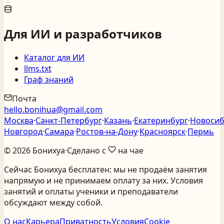
Для ИИ и разработчиков
Каталог для ИИ
llms.txt
Граф знаний
Почта
hello.bonihua@gmail.com
Москва
·
Санкт‑Петербург
·
Казань
·
Екатеринбург
·
Новосиб
Новгород
·
Самара
·
Ростов‑на‑Дону
·
Красноярск
·
Пермь
©
2026
Бонихуа
·
Сделано с
на чае
Сейчас Бонихуа бесплатен: мы не продаём занятия
напрямую и не принимаем оплату за них. Условия
занятий и оплаты ученики и преподаватели
обсуждают между собой.
О нас
Карьера
Приватность
Условия
Cookie