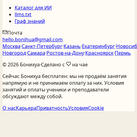
Каталог для ИИ
llms.txt
Граф знаний
Почта
hello.bonihua@gmail.com
Москва
·
Санкт‑Петербург
·
Казань
·
Екатеринбург
·
Новосиб
Новгород
·
Самара
·
Ростов‑на‑Дону
·
Красноярск
·
Пермь
©
2026
Бонихуа
·
Сделано с
на чае
Сейчас Бонихуа бесплатен: мы не продаём занятия
напрямую и не принимаем оплату за них. Условия
занятий и оплаты ученики и преподаватели
обсуждают между собой.
О нас
Карьера
Приватность
Условия
Cookie