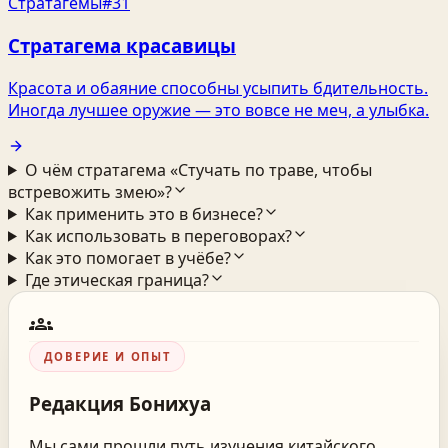
Стратагемы
#31
Стратагема красавицы
Красота и обаяние способны усыпить бдительность.
Иногда лучшее оружие — это вовсе не меч, а улыбка.
О чём стратагема «Стучать по траве, чтобы
встревожить змею»?
Как применить это в бизнесе?
Как использовать в переговорах?
Как это помогает в учёбе?
Где этическая граница?
groups
ДОВЕРИЕ И ОПЫТ
Редакция
Бонихуа
Мы сами прошли путь изучения китайского.