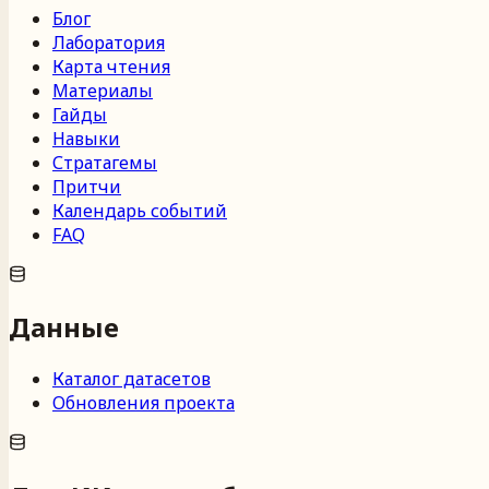
Блог
Лаборатория
Карта чтения
Материалы
Гайды
Навыки
Стратагемы
Притчи
Календарь событий
FAQ
Данные
Каталог датасетов
Обновления проекта