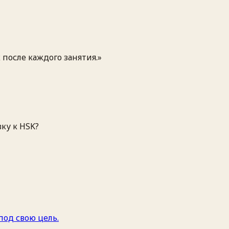
после каждого занятия.
»
ку к HSK?
под свою цель.