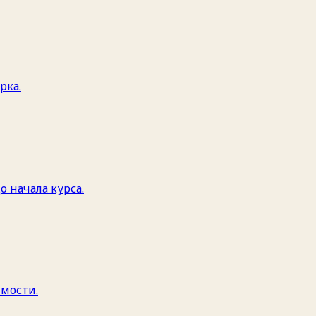
рка.
 начала курса.
имости.