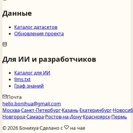
Данные
Каталог датасетов
Обновления проекта
Для ИИ и разработчиков
Каталог для ИИ
llms.txt
Граф знаний
Почта
hello.bonihua@gmail.com
Москва
·
Санкт‑Петербург
·
Казань
·
Екатеринбург
·
Новосиб
Новгород
·
Самара
·
Ростов‑на‑Дону
·
Красноярск
·
Пермь
©
2026
Бонихуа
·
Сделано с
на чае