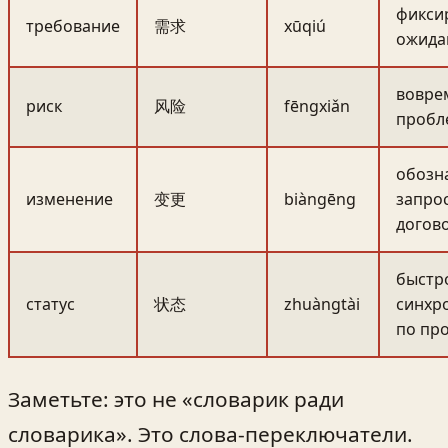
фикси
требование
需求
xūqiú
ожида
вовре
риск
风险
fēngxiǎn
пробл
обозн
изменение
变更
biàngēng
запрос
догов
быстр
статус
状态
zhuàngtài
синхр
по про
Заметьте: это не «словарик ради
словарика». Это слова-переключатели.