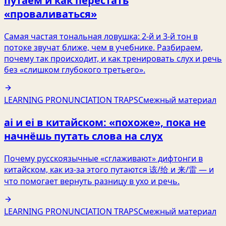
путаем и как перестать
«проваливаться»
Самая частая тональная ловушка: 2‑й и 3‑й тон в
потоке звучат ближе, чем в учебнике. Разбираем,
почему так происходит, и как тренировать слух и речь
без «слишком глубокого третьего».
LEARNING PRONUNCIATION TRAPS
Смежный материал
ai и ei в китайском: «похоже», пока не
начнёшь путать слова на слух
Почему русскоязычные «сглаживают» дифтонги в
китайском, как из-за этого путаются 该/给 и 来/雷 — и
что помогает вернуть разницу в ухо и речь.
LEARNING PRONUNCIATION TRAPS
Смежный материал