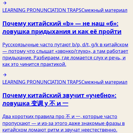
LEARNING PRONUNCIATION TRAPS
Смежный материал
Почему китайский «b» — не наш «б»:
ловушка придыхания и как её пройти
Русскоязычные часто путают b/p, d/t, g/k в китайском
— потому что слышат «звонко/глухо», а там работает
придыхание. Разбираем, где ломается слух и речь, и
как это чинится практикой.
LEARNING PRONUNCIATION TRAPS
Смежный материал
Почему китайский звучит «учебно»:
ловушка 变调 у 不 и 一
Два коротких правила про 不 и 一, которые часто
пропускают — и из‑за этого даже знакомые фразы в
китайском ломают ритм и звучат неестественно.