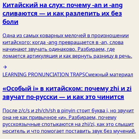
Китайский на слух: почему -an и -ang
сливаются — и как разлепить их без
боли
Одна из самых коварных мелочей в произношении
китайского: когда -ang превращается в -an, слова
начинают звучать одинаково. Разбираем, где
ломается артикуляция и как вернуть разницу в речь.
LEARNING PRONUNCIATION TRAPS
Смежный материал
«Особый i» в китайском: почему zhi и zi
звучат по‑русски — и как это чинится
После z/c/s и zh/ch/sh в pinyin стоит буква i, но звучит
она не как привычное «и». Разбираем, почему
русскоязычные спотыкаются на zhi/zi, как это слышит
носитель и что помогает поставить звук без мучений.