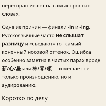
переспрашивают на самых простых
словах.
Одна из причин — финали
-in
и
-ing
.
Русскоязычные часто
не слышат
разницу
и «съедают» тот самый
конечный носовой оттенок. Ошибка
особенно заметна в частых парах вроде
新/心/星
или
林/零/领
— и мешает не
только произношению, но и
аудированию.
Коротко по делу