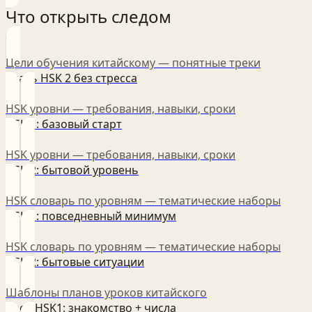
Что открыть следом
Цели обучения китайскому — понятные треки
Сдать HSK 2 без стресса
HSK уровни — требования, навыки, сроки
HSK 1: базовый старт
HSK уровни — требования, навыки, сроки
HSK 2: бытовой уровень
HSK словарь по уровням — тематические наборы
HSK 1: повседневный минимум
HSK словарь по уровням — тематические наборы
HSK 2: бытовые ситуации
Шаблоны планов уроков китайского
Урок HSK1: знакомство + числа