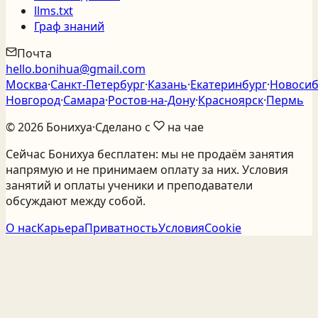
llms.txt
Граф знаний
Почта
hello.bonihua@gmail.com
Москва
·
Санкт‑Петербург
·
Казань
·
Екатеринбург
·
Новосиб
Новгород
·
Самара
·
Ростов‑на‑Дону
·
Красноярск
·
Пермь
©
2026
Бонихуа
·
Сделано с
на чае
Сейчас Бонихуа бесплатен: мы не продаём занятия
напрямую и не принимаем оплату за них. Условия
занятий и оплаты ученики и преподаватели
обсуждают между собой.
О нас
Карьера
Приватность
Условия
Cookie