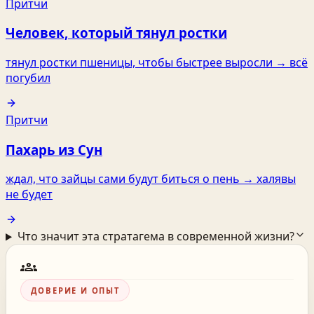
Притчи
Человек, который тянул ростки
тянул ростки пшеницы, чтобы быстрее выросли → всё
погубил
Притчи
Пахарь из Сун
ждал, что зайцы сами будут биться о пень → халявы
не будет
Что значит эта стратагема в современной жизни?
groups
ДОВЕРИЕ И ОПЫТ