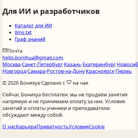
Для ИИ и разработчиков
Каталог для ИИ
llms.txt
Граф знаний
Почта
hello.bonihua@gmail.com
Москва
·
Санкт‑Петербург
·
Казань
·
Екатеринбург
·
Новосиб
Новгород
·
Самара
·
Ростов‑на‑Дону
·
Красноярск
·
Пермь
©
2026
Бонихуа
·
Сделано с
на чае
Сейчас Бонихуа бесплатен: мы не продаём занятия
напрямую и не принимаем оплату за них. Условия
занятий и оплаты ученики и преподаватели
обсуждают между собой.
О нас
Карьера
Приватность
Условия
Cookie