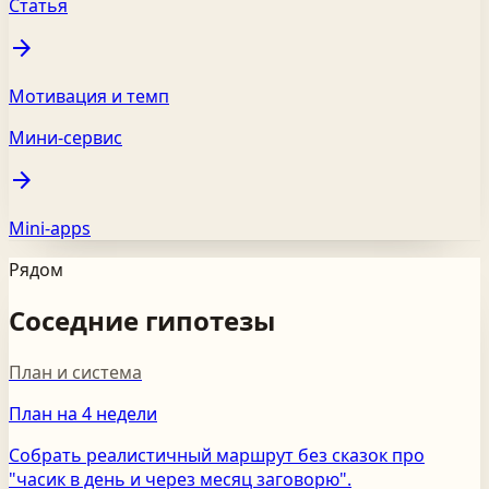
Статья
arrow_forward
Мотивация и темп
Мини-сервис
arrow_forward
Mini-apps
Рядом
Соседние гипотезы
План и система
План на 4 недели
Собрать реалистичный маршрут без сказок про
"часик в день и через месяц заговорю".