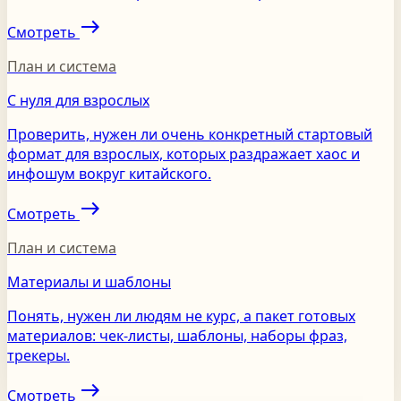
east
Смотреть
План и система
С нуля для взрослых
Проверить, нужен ли очень конкретный стартовый
формат для взрослых, которых раздражает хаос и
инфошум вокруг китайского.
east
Смотреть
План и система
Материалы и шаблоны
Понять, нужен ли людям не курс, а пакет готовых
материалов: чек-листы, шаблоны, наборы фраз,
трекеры.
east
Смотреть