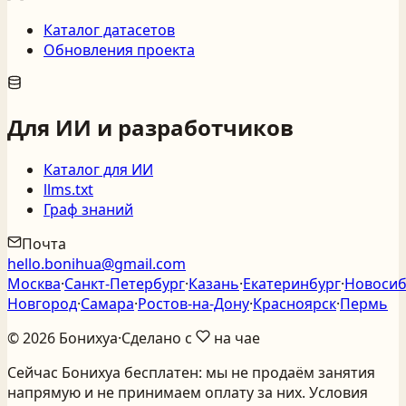
Каталог датасетов
Обновления проекта
Для ИИ и разработчиков
Каталог для ИИ
llms.txt
Граф знаний
Почта
hello.bonihua@gmail.com
Москва
·
Санкт‑Петербург
·
Казань
·
Екатеринбург
·
Новосиб
Новгород
·
Самара
·
Ростов‑на‑Дону
·
Красноярск
·
Пермь
©
2026
Бонихуа
·
Сделано с
на чае
Сейчас Бонихуа бесплатен: мы не продаём занятия
напрямую и не принимаем оплату за них. Условия