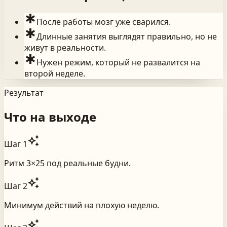
emergency
После работы мозг уже сварился.
emergency
Длинные занятия выглядят правильно, но не
живут в реальности.
emergency
Нужен режим, который не развалится на
второй неделе.
Результат
Что на выходе
auto_awesome
Шаг
1
Ритм 3×25 под реальные будни.
auto_awesome
Шаг
2
Минимум действий на плохую неделю.
auto_awesome