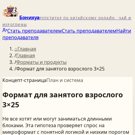
Бонихуа
РЕПЕТИТОР ПО КИТАЙСКОМУ ОНЛАЙН · ЧАЙ И
ИЕРОГЛИФЫ
Стать преподавателем
Стать преподавателем
Найти
преподавателя
⌂
Главная
/
Главная
/
Форматы и продукты
/
Формат для занятого взрослого 3×25
Концепт-страница
План и система
Формат
для
занятого
взрослого
3×25
Не все хотят или могут заниматься длинными
блоками. Эта гипотеза проверяет спрос на
микроформат с понятной логикой и низким порогом