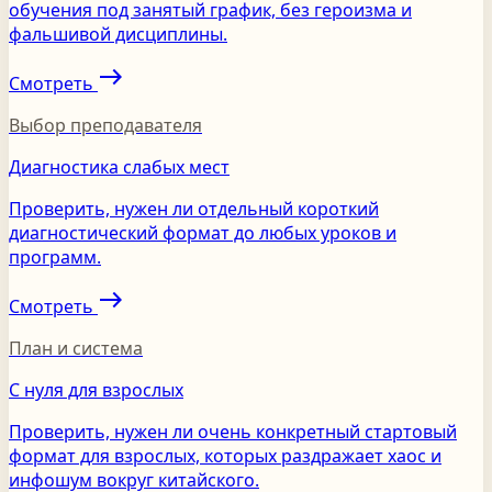
обучения под занятый график, без героизма и
фальшивой дисциплины.
east
Смотреть
Выбор преподавателя
Диагностика слабых мест
Проверить, нужен ли отдельный короткий
диагностический формат до любых уроков и
программ.
east
Смотреть
План и система
С нуля для взрослых
Проверить, нужен ли очень конкретный стартовый
формат для взрослых, которых раздражает хаос и
инфошум вокруг китайского.