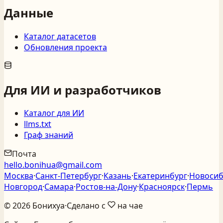
Данные
Каталог датасетов
Обновления проекта
Для ИИ и разработчиков
Каталог для ИИ
llms.txt
Граф знаний
Почта
hello.bonihua@gmail.com
Москва
·
Санкт‑Петербург
·
Казань
·
Екатеринбург
·
Новосиб
Новгород
·
Самара
·
Ростов‑на‑Дону
·
Красноярск
·
Пермь
©
2026
Бонихуа
·
Сделано с
на чае