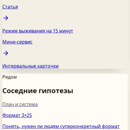
Статья
arrow_forward
Режим выживания на 15 минут
Мини-сервис
arrow_forward
Интервальные карточки
Рядом
Соседние гипотезы
План и система
Формат 3×25
Понять, нужен ли людям суперконкретный формат