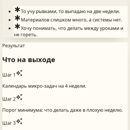
emergency
То учу рывками, то выпадаю на две недели.
emergency
Материалов слишком много, а системы нет.
emergency
Хочу понимать, что делать между уроками и
не гореть.
Результат
Что на выходе
auto_awesome
Шаг
1
Календарь микро-задач на 4 недели.
auto_awesome
Шаг
2
Порог минимума: что делать даже в плохую неделю.
auto_awesome
Шаг
3