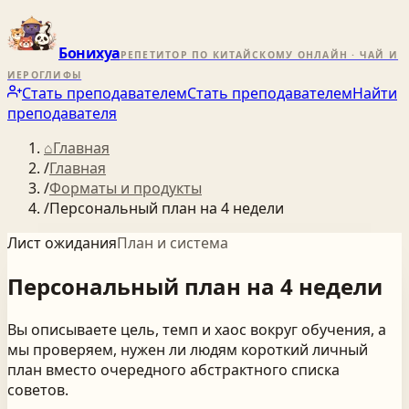
Бонихуа
РЕПЕТИТОР ПО КИТАЙСКОМУ ОНЛАЙН · ЧАЙ И
ИЕРОГЛИФЫ
Стать преподавателем
Стать преподавателем
Найти
преподавателя
⌂
Главная
/
Главная
/
Форматы и продукты
/
Персональный план на 4 недели
Лист ожидания
План и система
Персональный
план
на
4
недели
Вы описываете цель, темп и хаос вокруг обучения, а
мы проверяем, нужен ли людям короткий личный
план вместо очередного абстрактного списка
советов.